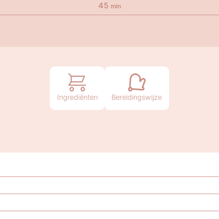
45
min
Ingrediënten
Bereidingswijze