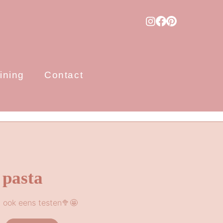
ining
Contact
 pasta
j ook eens testen🥦🤩