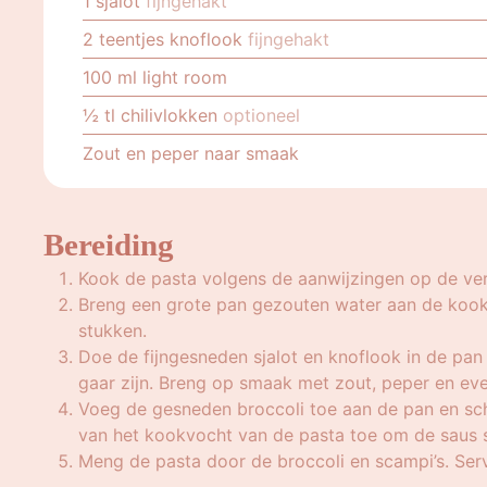
1
sjalot
fijngehakt
2
teentjes knoflook
fijngehakt
100
ml
light room
½
tl
chilivlokken
optioneel
Zout en peper naar smaak
Bereiding
Kook de pasta volgens de aanwijzingen op de ver
Breng een grote pan gezouten water aan de kook en
stukken.
Doe de fijngesneden sjalot en knoflook in de pan
gaar zijn. Breng op smaak met zout, peper en eve
Voeg de gesneden broccoli toe aan de pan en sch
van het kookvocht van de pasta toe om de saus 
Meng de pasta door de broccoli en scampi’s. Ser