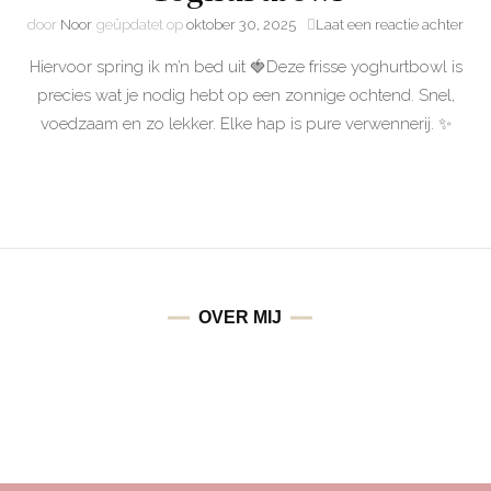
door
Noor
geüpdatet op
oktober 30, 2025
Laat een reactie achter
Hiervoor spring ik m’n bed uit 🍓Deze frisse yoghurtbowl is
precies wat je nodig hebt op een zonnige ochtend. Snel,
voedzaam en zo lekker. Elke hap is pure verwennerij. ✨
OVER MIJ