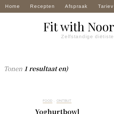
Home
Recepten
Afspraak
Tarie
Fit with Noor
Zelfstandige diëtiste
Tonen
1 resultaat en)
FOOD
,
ONTBIJT
Yoghurtbowl