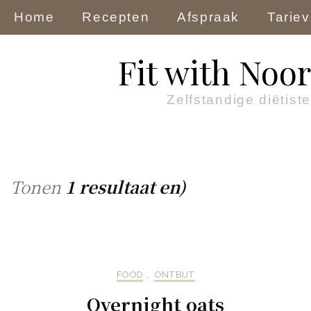
Home
Recepten
Afspraak
Tarie
Fit with Noor
Zelfstandige diëtiste
Tonen
1 resultaat en)
FOOD
,
ONTBIJT
Overnight oats