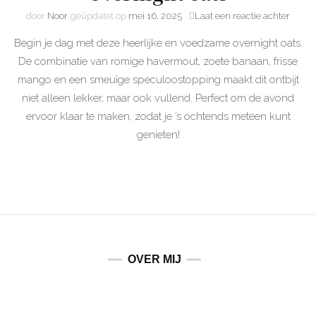
door
Noor
geüpdatet op
mei 16, 2025
Laat een reactie achter
Begin je dag met deze heerlijke en voedzame overnight oats.
De combinatie van romige havermout, zoete banaan, frisse
mango en een smeuïge speculoostopping maakt dit ontbijt
niet alleen lekker, maar ook vullend. Perfect om de avond
ervoor klaar te maken, zodat je ’s ochtends meteen kunt
genieten!
OVER MIJ