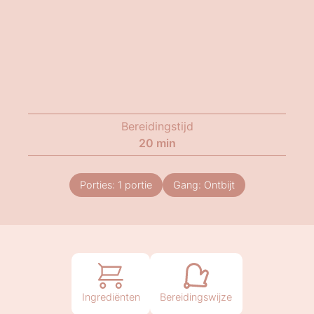
Bereidingstijd
20
min
Porties:
1
portie
Gang:
Ontbijt
Ingrediënten
Bereidingswijze